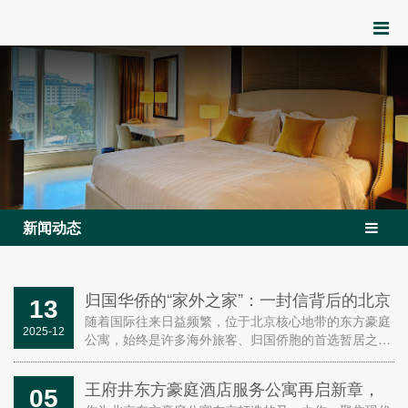
新闻动态
归国华侨的“家外之家”：一封信背后的北京
13
东方豪庭公寓服务故事
随着国际往来日益频繁，位于北京核心地带的东方豪庭
2025-12
公寓，始终是许多海外旅客、归国侨胞的首选暂居之
所。员工们始终以热情的态度、流利的双语交流，默默
抚平客人因远行而产生的不安。这一封信，承载的不仅
王府井东方豪庭酒店服务公寓再启新章，
05
是一次满意...