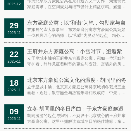
东方豪庭公寓11套精装房源璀璨面市
作为北京东方豪庭公寓在京打造的又一力作，聚焦现代
2025-12
家庭需求，在空间规划与细节设计上精益求精。涵盖一
室套房及二室套房。户型以宽厅搭配全景飘窗，实现通
透采光与高空间利用率；动线设计注重功能分区，兼顾
东方豪庭公寓：以“和谐”为笔，勾勒家与自
29
家庭互动...
然的共生画卷
在旅居的宏大叙事里，东方豪庭公寓东方豪庭公寓宛如
2025-11
一位独具匠心的画师，以“和谐”为灵动的起点，精心描
绘着家与自然共生共荣的壮美轨迹，为每一位居者呈上
一场场关于生活、自然与情感的深度对话。
王府井东方豪庭公寓：小雪时节，邂逅紫
22
禁城初雪与胡同烟火
立于皇城中轴的王府井东方豪庭公寓，宛如一位沉默的
2025-11
守护者，静静见证着时节的更迭与变迁。宫墙外的风，
携着八百年的霜雪，轻轻叩响今日的窗棂，仿佛在诉说
着古老的故事。院角的老柿，在初雪中凝成晶莹的琥
北京东方豪庭公寓文化的温度 · 胡同里的冬
18
珀，宛如一...
日生活美学
立于皇城中轴，北京东方豪庭公寓将京城初冬裁成三重
2025-11
画卷：近处，银杏鎏金与故宫朱墙相映成诗；中景，飞
檐剪影为晴空勾勒轮廓；远方，北海白塔在薄雾中静望
流年。千年皇城的气韵漫入窗内，黄叶、薄霜与流云皆
立冬·胡同里的冬日序曲：于东方豪庭邂逅
09
化作生活...
京城暖冬
胡同漫游的起点与归宿，不妨设于北京核心的王府井东
2025-11
方豪庭公寓。这里坐拥解读京城冬日的绝佳地标：东望
故宫层叠殿宇，沉静如画，那古老的宫殿仿佛在诉说着