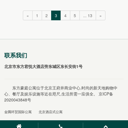
历史的沧桑变迁；西接王府井，七百年商业脉搏触手可
及，繁华...
«
1
2
3
4
5
... 13
»
联系我们
北京市东方君悦大酒店旁东城区东长安街1号
东方豪庭公寓位于北京王府井商业中心,时尚的新天地购物中
心、餐厅及娱乐设施等近在咫尺,生活所需一应俱全。
京ICP备
2020043848号
金隅环贸国际公寓
北京酒店式公寓