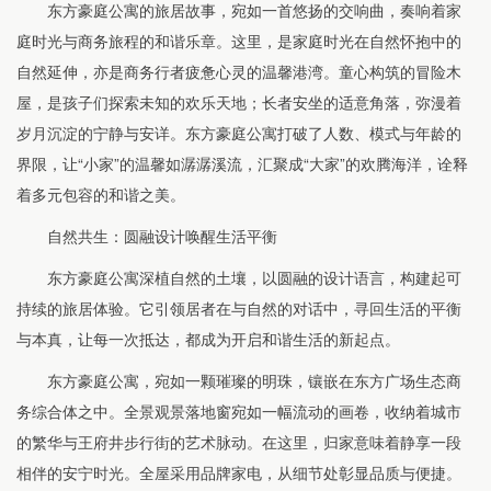
东方豪庭公寓的旅居故事，宛如一首悠扬的交响曲，奏响着家
庭时光与商务旅程的和谐乐章。这里，是家庭时光在自然怀抱中的
自然延伸，亦是商务行者疲惫心灵的温馨港湾。童心构筑的冒险木
屋，是孩子们探索未知的欢乐天地；长者安坐的适意角落，弥漫着
岁月沉淀的宁静与安详。东方豪庭公寓打破了人数、模式与年龄的
界限，让“小家”的温馨如潺潺溪流，汇聚成“大家”的欢腾海洋，诠释
着多元包容的和谐之美。
自然共生：圆融设计唤醒生活平衡
东方豪庭公寓深植自然的土壤，以圆融的设计语言，构建起可
持续的旅居体验。它引领居者在与自然的对话中，寻回生活的平衡
与本真，让每一次抵达，都成为开启和谐生活的新起点。
东方豪庭公寓，宛如一颗璀璨的明珠，镶嵌在东方广场生态商
务综合体之中。全景观景落地窗宛如一幅流动的画卷，收纳着城市
的繁华与王府井步行街的艺术脉动。在这里，归家意味着静享一段
相伴的安宁时光。全屋采用品牌家电，从细节处彰显品质与便捷。