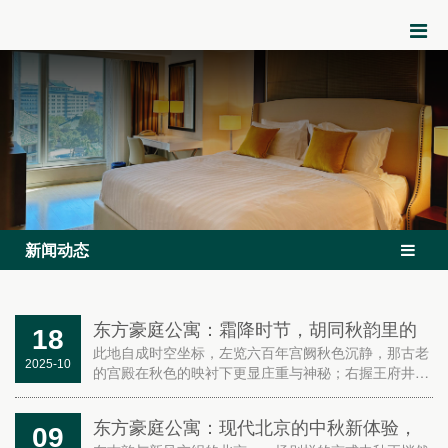
新闻动态
东方豪庭公寓：霜降时节，胡同秋韵里的
18
时光诗篇
此地自成时空坐标，左览六百年宫阙秋色沉静，那古老
2025-10
的宫殿在秋色的映衬下更显庄重与神秘；右握王府井世
纪繁盛喧嚣，繁华的商业街区充满了生机与活力。当初
霜悄然攀上窗棂，东方豪庭公寓正以当代语言，续写属
东方豪庭公寓：现代北京的中秋新体验，
09
于北京的...