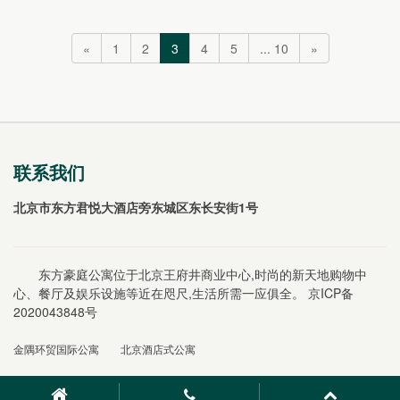
上追剧、看电影，惬意无比；卧室温馨舒适，高品质的
床品带来...
«
1
2
3
4
5
... 10
»
联系我们
北京市东方君悦大酒店旁东城区东长安街1号
东方豪庭公寓位于北京王府井商业中心,时尚的新天地购物中
心、餐厅及娱乐设施等近在咫尺,生活所需一应俱全。
京ICP备
2020043848号
金隅环贸国际公寓
北京酒店式公寓