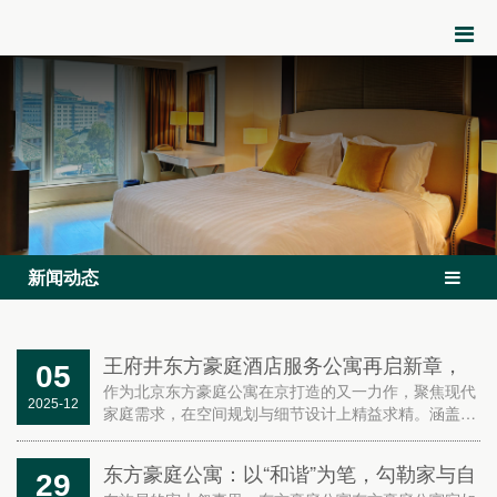
新闻动态
王府井东方豪庭酒店服务公寓再启新章，
05
东方豪庭公寓11套精装房源璀璨面市
作为北京东方豪庭公寓在京打造的又一力作，聚焦现代
2025-12
家庭需求，在空间规划与细节设计上精益求精。涵盖一
室套房及二室套房。户型以宽厅搭配全景飘窗，实现通
透采光与高空间利用率；动线设计注重功能分区，兼顾
东方豪庭公寓：以“和谐”为笔，勾勒家与自
29
家庭互动...