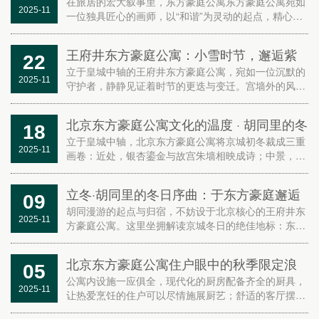
然的共生画卷
在旅居的宏大叙事里，东方豪庭公寓东方豪庭公寓宛如
2025-11
一位独具匠心的画师，以“和谐”为灵动的起点，精心描
绘着家与自然共生共荣的壮美轨迹，为每一位居者呈上
一场场关于生活、自然与情感的深度对话。
王府井东方豪庭公寓：小雪时节，邂逅紫
22
禁城初雪与胡同烟火
立于皇城中轴的王府井东方豪庭公寓，宛如一位沉默的
2025-11
守护者，静静见证着时节的更迭与变迁。宫墙外的风，
携着八百年的霜雪，轻轻叩响今日的窗棂，仿佛在诉说
着古老的故事。院角的老柿，在初雪中凝成晶莹的琥
北京东方豪庭公寓文化的温度 · 胡同里的冬
18
珀，宛如一...
日生活美学
立于皇城中轴，北京东方豪庭公寓将京城初冬裁成三重
2025-11
画卷：近处，银杏鎏金与故宫朱墙相映成诗；中景，飞
檐剪影为晴空勾勒轮廓；远方，北海白塔在薄雾中静望
流年。千年皇城的气韵漫入窗内，黄叶、薄霜与流云皆
立冬·胡同里的冬日序曲：于东方豪庭邂逅
09
化作生活...
京城暖冬
胡同漫游的起点与归宿，不妨设于北京核心的王府井东
2025-11
方豪庭公寓。这里坐拥解读京城冬日的绝佳地标：东望
故宫层叠殿宇，沉静如画，那古老的宫殿仿佛在诉说着
历史的沧桑变迁；西接王府井，七百年商业脉搏触手可
北京东方豪庭公寓住户眼中的秋季限定浪
05
及，繁华...
漫
公寓内设施一应俱全，现代化的厨房配备齐全的厨具，
2025-11
让热爱烹饪的住户可以尽情施展厨艺；舒适的客厅摆放
着柔软的沙发和高清的智能电视，闲暇时光，窝在沙发