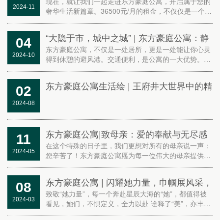
享2.5居奢华生活，仅需36500元/月！
现在，就让我们一起走进东方豪庭公寓，开启属于您的
2024-11
奢华生活新篇章。36500元/月的租金，不仅仅是一个数
字，更是您迈向高品质生活的第一步。期待您的垂询与
参观，让我们共同见证这份美好！
“大隐于市，城中之城” | 东方豪庭公寓：静
04
谧居所，两居室限时特价优惠火热进行中
东方豪庭公寓，不仅是一处居所，更是一处能让你心灵
2024-10
得到休憩的避风港。交通便利，是公寓的一大优势。从
公寓出发，你可轻松抵达东方新天地，享受购物的乐
趣；同时，王府井、东单一号线、五号线和八号线地铁
东方豪庭公寓生活绘 | 王府井大世界中的精
02
站就在附近...
致小天地‘追求品位之人，必是悦己者。’
2024-08
东方豪庭公寓|致母亲：爱的奉献与无尽感
11
激，东方豪庭公寓：舒适住宿，便捷就医
在这个特殊的日子里，我们更想对所有的母亲说一声：
2024-05
您辛苦了！东方豪庭公寓愿为每一位伟大的母亲提供最
——为母爱筑起温馨的“家”
温馨的住宿体验，让您在就医之余，也能感受到家的温
暖和关怀。
东方豪庭公寓 | 闪耀她力量，巾帼展风采，
08
不论是何种身份，身在何处，她们都是世
致敬“她力量”，每一个奔赴星辰大海的“她”，都值得被
2024-03
看见，她们，不惧定义，全力以赴 诠释了“美”，亦丰富
界上最美的色彩，走进东方豪庭公寓，走
了“美”，东方豪庭公寓祝愿巾帼芳华在新征程上继续璀