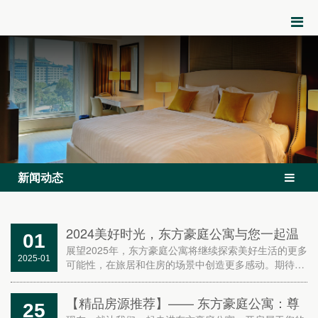
新闻动态
2024美好时光，东方豪庭公寓与您一起温
01
暖前行。感激有你，2025年我们一起开启
展望2025年，东方豪庭公寓将继续探索美好生活的更多
2025-01
可能性，在旅居和住房的场景中创造更多感动。期待与
美好的新旅程。
您携手共进，开启新征程，共同描绘更加美丽的未来。
【精品房源推荐】—— 东方豪庭公寓：尊
25