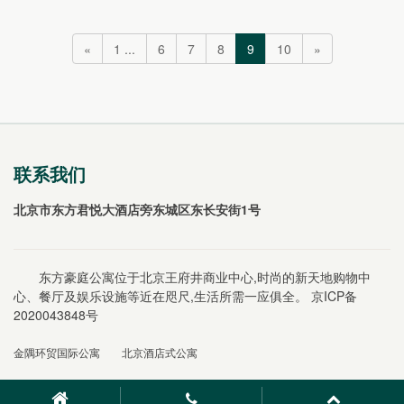
进一群奔赴热爱的她们。
璨绽放！
«
1 ...
6
7
8
9
10
»
联系我们
北京市东方君悦大酒店旁东城区东长安街1号
东方豪庭公寓位于北京王府井商业中心,时尚的新天地购物中
心、餐厅及娱乐设施等近在咫尺,生活所需一应俱全。
京ICP备
2020043848号
金隅环贸国际公寓
北京酒店式公寓